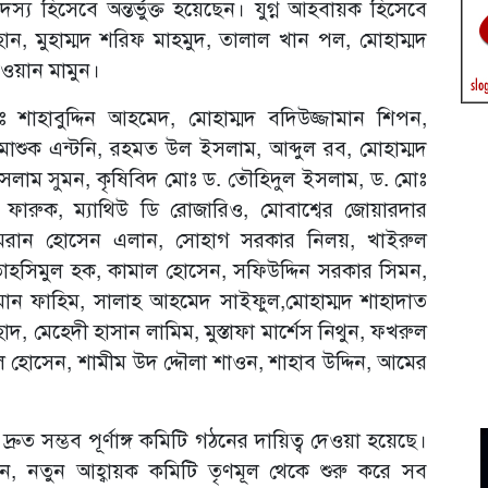
্য হিসেবে অন্তর্ভুক্ত হয়েছেন। যুগ্ন আহবায়ক হিসেবে
হান, মুহাম্মদ শরিফ মাহমুদ, তালাল খান পল, মোহাম্মদ
ওয়ান মামুন।
ঃ শাহাবুদ্দিন আহমেদ, মোহাম্মদ বদিউজ্জামান শিপন,
মাশুক এন্টনি, রহমত উল ইসলাম, আব্দুল রব, মোহাম্মদ
সলাম সুমন, কৃষিবিদ মোঃ ড. তৌহিদুল ইসলাম, ড. মোঃ
ল ফারুক, ম্যাথিউ ডি রোজারিও, মোবাশ্বের জোয়ারদার
ইমরান হোসেন এলান, সোহাগ সরকার নিলয়, খাইরুল
হসিমুল হক, কামাল হোসেন, সফিউদ্দিন সরকার সিমন,
জামান ফাহিম, সালাহ আহমেদ সাইফুল,মোহাম্মদ শাহাদাত
, মেহেদী হাসান লামিম, মুস্তাফা মার্শেস নিথুন, ফখরুল
 হোসেন, শামীম উদ দ্দৌলা শাওন, শাহাব উদ্দিন, আমের
রুত সম্ভব পূর্ণাঙ্গ কমিটি গঠনের দায়িত্ব দেওয়া হয়েছে।
ছেন, নতুন আহ্বায়ক কমিটি তৃণমূল থেকে শুরু করে সব