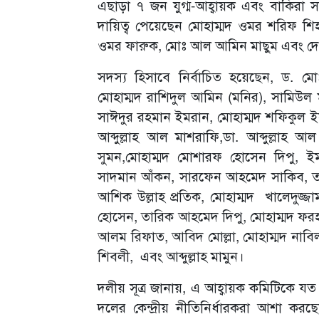
এছাড়া ৭ জন যুগ্ম-আহ্বায়ক এবং বাকিরা সদস
দায়িত্ব পেয়েছেন মোহাম্মদ ওমর শরিফ শি
ওমর ফারুক, মোঃ আল আমিন মাছুম এবং দে
সদস্য হিসাবে নির্বাচিত হয়েছেন, ড. মো
মোহাম্মদ রাশিদুল আমিন (মনির), সামিউল 
সাঈদুর রহমান ইমরান, মোহাম্মদ শফিকুল ই
আব্দুল্লাহ আল মাশরাফি,ডা. আব্দুল্লাহ আ
সুমন,মোহাম্মদ মোশারফ হোসেন দিপু, 
সাদমান আঁকন, সারফেন আহমেদ সাকিব, তা
আশিক উল্লাহ প্রতিক, মোহাম্মদ খালেদুজ্
হোসেন, তারিক আহমেদ দিপু, মোহাম্মদ ফরহাদ
আলম রিফাত, আবিদ মোল্লা, মোহাম্মদ নাবিল
শিবলী, এবং আব্দুল্লাহ মামুন।
দলীয় সূত্র জানায়, এ আহ্বায়ক কমিটিকে যত দ্
দলের কেন্দ্রীয় নীতিনির্ধারকরা আশা কর