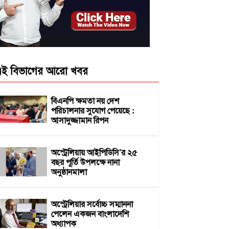
ই বিভাগের আরো খবর
বিএনপি ক্ষমতা নয় দেশ
পরিচালনার সুযোগ পেয়েছে :
আসাদুজ্জামান রিপন
অস্ট্রেলিয়ায় আইপিডিসি’র ২৫
বছর পূর্তি উপলক্ষে নানা
অনুষ্ঠানমালা
অস্ট্রেলিয়ার সর্বোচ্চ সম্মাননা
পেলেন একজন বাংলাদেশি
অধ্যাপক