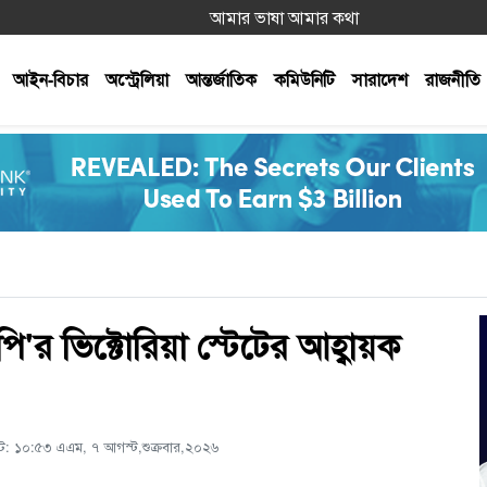
আমার ভাষা আমার কথা
আইন-বিচার
অস্ট্রেলিয়া
আন্তর্জাতিক
কমিউনিটি
সারাদেশ
রাজনীতি
ি'র ভিক্টোরিয়া স্টেটের আহ্বায়ক
েট: ১০:৫৩ এএম, ৭ আগস্ট,শুক্রবার,২০২৬