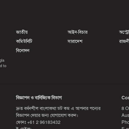
জাতীয়
আইন-বিচার
অস্ট্র
কমিউনিটি
সারাদেশ
রাজন
বিনোদন
gla
d to
বিজ্ঞাপন ও বানিজ্যিক বিভাগ
Con
দ্রুত বর্ধনশীল বাংলাকথা ডট কম এ আপনার পন্যের
8 O
বিজ্ঞাপন দেয়ার জন্য যোগাযোগ করুন।
Aus
ফোনঃ
+61 2 96183432
Pho
ই-মেইল:
E-m