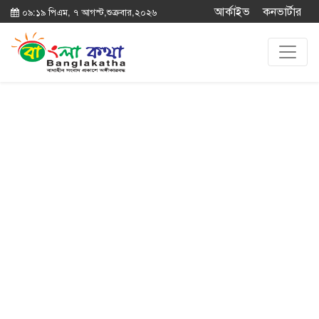
আর্কাইভ
কনভার্টার
০৯:১৯ পিএম, ৭ আগস্ট,শুক্রবার,২০২৬