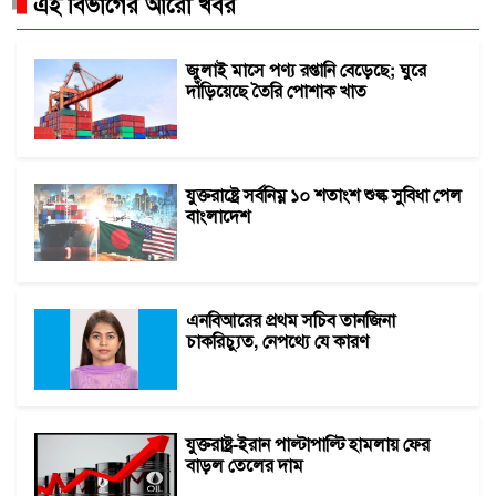
এই বিভাগের আরো খবর
জুলাই মাসে পণ্য রপ্তানি বেড়েছে; ঘুরে
দাঁড়িয়েছে তৈরি পোশাক খাত
যুক্তরাষ্ট্রে সর্বনিম্ন ১০ শতাংশ শুল্ক সুবিধা পেল
বাংলাদেশ
এনবিআরের প্রথম সচিব তানজিনা
চাকরিচ্যুত, নেপথ্যে যে কারণ
যুক্তরাষ্ট্র-ইরান পাল্টাপাল্টি হামলায় ফের
বাড়ল তেলের দাম