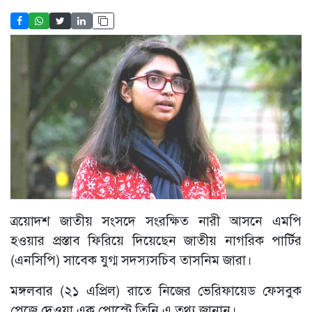
ত্রয়োদশ জাতীয় সংসদে সংরক্ষিত নারী আসনে এমপি
হওয়ার প্রস্তাব ফিরিয়ে দিয়েছেন জাতীয় নাগরিক পার্টির
(এনসিপি) সাবেক যুগ্ম সদস্যসচিব তাসনিম জারা।
মঙ্গলবার (২১ এপ্রিল) রাতে নিজের ভেরিফায়েড ফেসবুক
পেজে দেওয়া এক পোস্টে তিনি এ তথ্য জানান।