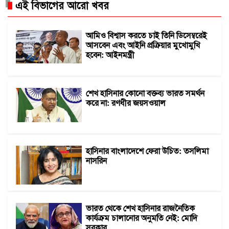
এই বিভাগের আরো খবর
আমিও বিশ্বাস করতে চাই তিনি ডিসেম্বরেই
আসবেন এবং আইনি প্রক্রিয়ার মুখোমুখি
হবেন: আইনমন্ত্রী
শেখ হাসিনার কোনো বক্তব্য ভারত সমর্থন
করে না: রণধীর জয়সওয়াল
হাসিনার বাংলাদেশে ফেরা উচিত: তসলিমা
নাসরিন
ভারত থেকে শেখ হাসিনার রাজনৈতিক
কার্যক্রম চালানোর অনুমতি নেই: মোদি
সরকার