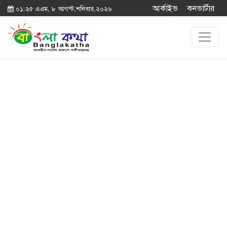
আর্কাইভ
কনভার্টার
০১:২৫ এএম, ৮ আগস্ট,শনিবার,২০২৬