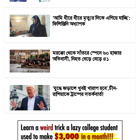
‘আমি ধীরে ধীরে মৃত্যুর দিকে এগিয়ে যাচ্ছি’:
ফিলিস্তিনি অধ্যাপক
মরক্কো থেকে সাঁতরে স্পেনে ৬০ হাজার
অভিবাসী, নিহত বেড়ে বেড়ে ৪১
‘যুদ্ধে জড়ালে খুবই খারাপ হবে’,চীন-
রাশিয়াকে ট্রাম্পের সতর্কবার্তা