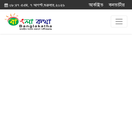
আর্কাইভ
কনভার্টার
০৮:৪৭ এএম, ৭ আগস্ট,শুক্রবার,২০২৬