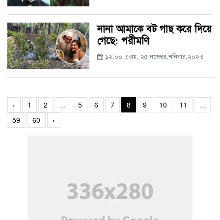
নানা আমাকে বট গাছ করে দিয়ে
গেছে: পরীমণি
১২:০০ এএম, ২৫ নভেম্বর,শনিবার,২০২৩
‹
1
2
...
5
6
7
8
9
10
11
...
59
60
›