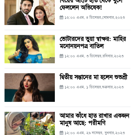
ফেললেন অভিষেক!
১২:০০ এএম, ৪ ডিসেম্বর,সোমবার,২০২৩
ভোটারদের ভুয়া স্বাক্ষর: মাহির
মনোনয়নপত্র বাতিল
১২:০০ এএম, ৩ ডিসেম্বর,রবিবার,২০২৩
দ্বিতীয় সন্তানের মা হলেন শুভশ্রী
১২:০০ এএম, ১ ডিসেম্বর,শুক্রবার,২০২৩
আমার কাঁধে হাত রাখার একজন
মানুষ আছে: পরীমণি
১২:০০ এএম, ২৯ নভেম্বর, বুধবার,২০২৩