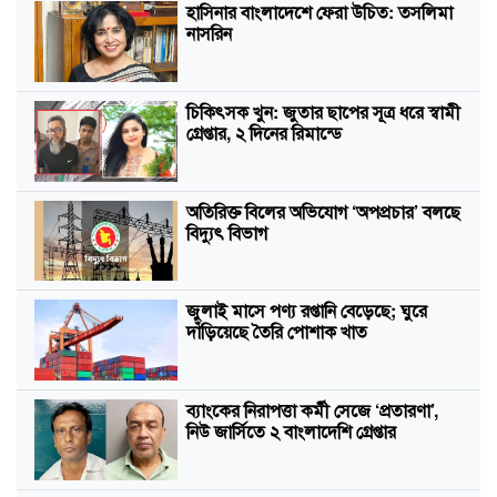
হাসিনার বাংলাদেশে ফেরা উচিত: তসলিমা
নাসরিন
চিকিৎসক খুন: জুতার ছাপের সূত্র ধরে স্বামী
গ্রেপ্তার, ২ দিনের রিমান্ডে
অতিরিক্ত বিলের অভিযোগ ‘অপপ্রচার’ বলছে
বিদ্যুৎ বিভাগ
জুলাই মাসে পণ্য রপ্তানি বেড়েছে; ঘুরে
দাঁড়িয়েছে তৈরি পোশাক খাত
ব্যাংকের নিরাপত্তা কর্মী সেজে ‘প্রতারণা’,
নিউ জার্সিতে ২ বাংলাদেশি গ্রেপ্তার