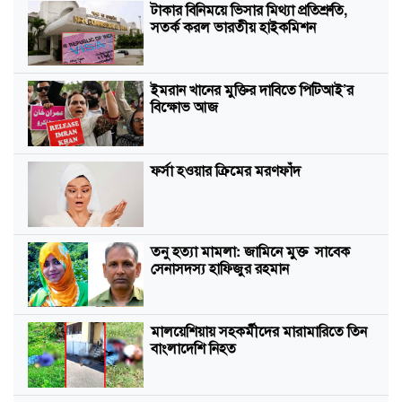
টাকার বিনিময়ে ভিসার মিথ্যা প্রতিশ্রুতি,
সতর্ক করল ভারতীয় হাইকমিশন
ইমরান খানের মুক্তির দাবিতে পিটিআই’র
বিক্ষোভ আজ
ফর্সা হওয়ার ক্রিমের মরণফাঁদ
তনু হত্যা মামলা: জামিনে মুক্ত সাবেক
সেনাসদস্য হাফিজুর রহমান
মালয়েশিয়ায় সহকর্মীদের মারামারিতে তিন
বাংলাদেশি নিহত