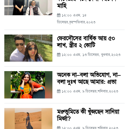
মাহি
১২:০০ এএম, ১৪
ডিসেম্বর,বৃহস্পতিবার,২০২৩
ফেরদৌসের বার্ষিক আয় ৫০
লাখ, স্ত্রীর ২ কোটি
১২:০০ এএম, ১৩ ডিসেম্বর, বুধবার,২০২৩
অনেক না–বলা অভিযোগ, না–
বলা দুঃখ আছে আমার: প্রভা
১২:০০ এএম, ৯ ডিসেম্বর,শনিবার,২০২৩
মরুভূমিতে কী খুঁজছেন সানিয়া
মির্জা?
১২:০০ এএম, ৯ ডিসেম্বর,শনিবার,২০২৩