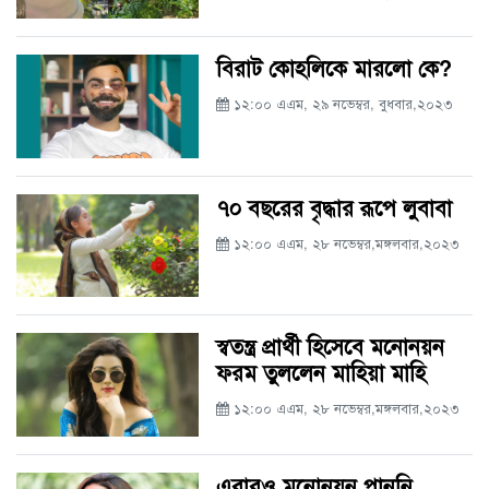
বিরাট কোহলিকে মারলো কে?
১২:০০ এএম, ২৯ নভেম্বর, বুধবার,২০২৩
৭০ বছরের বৃদ্ধার রূপে লুবাবা
১২:০০ এএম, ২৮ নভেম্বর,মঙ্গলবার,২০২৩
স্বতন্ত্র প্রার্থী হিসেবে মনোনয়ন
ফরম তুললেন মাহিয়া মাহি
১২:০০ এএম, ২৮ নভেম্বর,মঙ্গলবার,২০২৩
এবারও মনোনয়ন পাননি