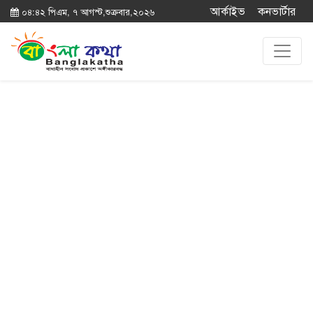
আর্কাইভ
কনভার্টার
০৪:৪২ পিএম, ৭ আগস্ট,শুক্রবার,২০২৬