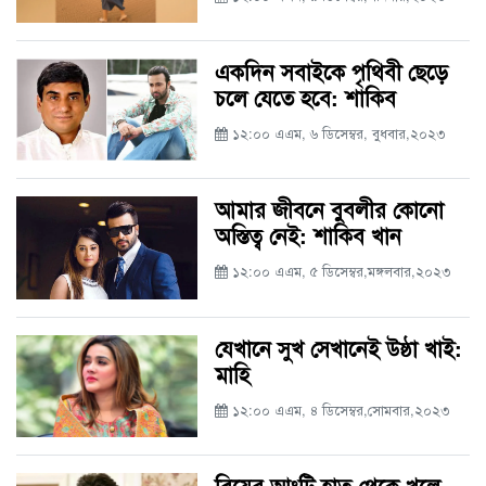
একদিন সবাইকে পৃথিবী ছেড়ে
চলে যেতে হবে: শাকিব
১২:০০ এএম, ৬ ডিসেম্বর, বুধবার,২০২৩
আমার জীবনে বুবলীর কোনো
অস্তিত্ব নেই: শাকিব খান
১২:০০ এএম, ৫ ডিসেম্বর,মঙ্গলবার,২০২৩
যেখানে সুখ সেখানেই উষ্ঠা খাই:
মাহি
১২:০০ এএম, ৪ ডিসেম্বর,সোমবার,২০২৩
বিয়ের আংটি হাত থেকে খুলে