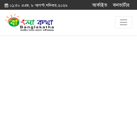
আর্কাইভ
কনভার্টার
০১:৫০ এএম, ৮ আগস্ট,শনিবার,২০২৬