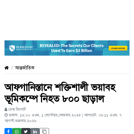
আন্তর্জাতিক
আফগানিস্তানে শক্তিশালী ভয়াবহ
ভূমিকম্পে নিহত ৮০০ ছাড়াল
ডেস্ক রিপোর্ট
প্রকাশ: ১২:০০ এএম, ১ সেপ্টেম্বর,সোমবার,২০২৫ | আপডেট: ০৯:১১ এএম, ৭
আগস্ট,শুক্রবার,২০২৬