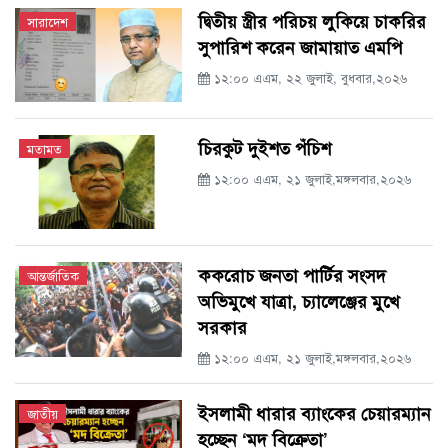
দ্বিতীয় স্ত্রীর পরিচয় লুকিয়ে চাকরির
সারাদেশ
সুপারিশ করেন জামায়াত এমপি
১২:০০ এএম, ২২ জুলাই, বুধবার,২০২৬
চিরকুট দুইশত পঁচিশ
মতামত
১২:০০ এএম, ২১ জুলাই,মঙ্গলবার,২০২৬
ককরোচ জনতা পার্টির সংসদ
আন্তর্জাতিক
অভিমুখে যাত্রা, চ্যালেঞ্জের মুখে
সরকার
১২:০০ এএম, ২১ জুলাই,মঙ্গলবার,২০২৬
ইসলামী ধারার ব্যাংকের চেয়ারম্যান
জাতীয়
হচ্ছেন ‘মদ বিক্রেতা’