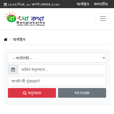
আর্কাইভ
কনভার্টার
০৬:৪৩ পিএম, ১০ আগস্ট,সোমবার,২০২৬
আর্কাইভ
অনুসন্ধান
সব সংবাদ