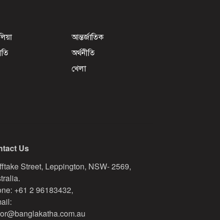
েলিয়া
আন্তর্জাতিক
ীতি
অর্থনীতি
খেলা
tact Us
fftake Street, Leppington, NSW- 2569,
tralia.
ne: +61 2 96183432,
ail:
tor@banglakatha.com.au