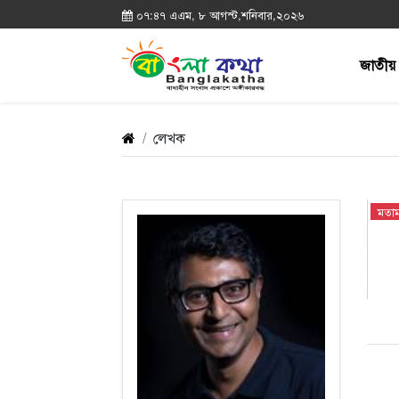
০৭:৪৭ এএম, ৮ আগস্ট,শনিবার,২০২৬
জাতীয়
লেখক
মতা