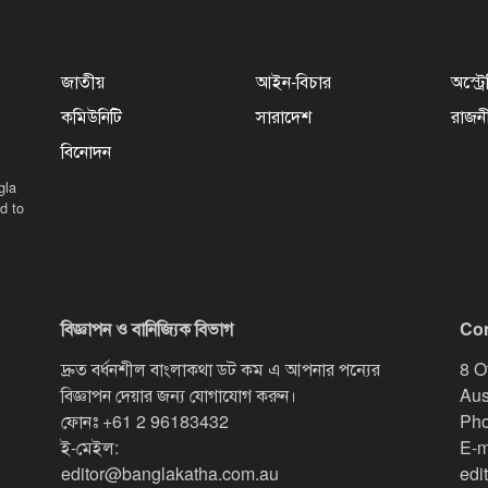
জাতীয়
আইন-বিচার
অস্ট্র
কমিউনিটি
সারাদেশ
রাজন
বিনোদন
gla
d to
বিজ্ঞাপন ও বানিজ্যিক বিভাগ
Con
দ্রুত বর্ধনশীল বাংলাকথা ডট কম এ আপনার পন্যের
8 O
বিজ্ঞাপন দেয়ার জন্য যোগাযোগ করুন।
Aus
ফোনঃ
+61 2 96183432
Pho
ই-মেইল:
E-m
editor@banglakatha.com.au
edi